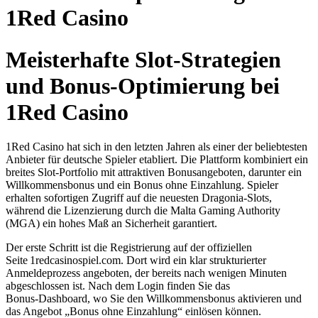
1Red Casino
Meisterhafte Slot‑Strategien
und Bonus‑Optimierung bei
1Red Casino
1Red Casino hat sich in den letzten Jahren als einer der beliebtesten
Anbieter für deutsche Spieler etabliert. Die Plattform kombiniert ein
breites Slot‑Portfolio mit attraktiven Bonusangeboten, darunter ein
Willkommensbonus und ein Bonus ohne Einzahlung. Spieler
erhalten sofortigen Zugriff auf die neuesten Dragonia‑Slots,
während die Lizenzierung durch die Malta Gaming Authority
(MGA) ein hohes Maß an Sicherheit garantiert.
Der erste Schritt ist die Registrierung auf der offiziellen
Seite 1redcasinospiel.com. Dort wird ein klar strukturierter
Anmeldeprozess angeboten, der bereits nach wenigen Minuten
abgeschlossen ist. Nach dem Login finden Sie das
Bonus‑Dashboard, wo Sie den Willkommensbonus aktivieren und
das Angebot „Bonus ohne Einzahlung“ einlösen können.