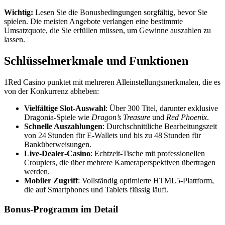
Wichtig:
Lesen Sie die Bonusbedingungen sorgfältig, bevor Sie
spielen. Die meisten Angebote verlangen eine bestimmte
Umsatzquote, die Sie erfüllen müssen, um Gewinne auszahlen zu
lassen.
Schlüsselmerkmale und Funktionen
1Red Casino punktet mit mehreren Alleinstellungsmerkmalen, die es
von der Konkurrenz abheben:
Vielfältige Slot‑Auswahl
: Über 300 Titel, darunter exklusive
Dragonia‑Spiele wie
Dragon’s Treasure
und
Red Phoenix
.
Schnelle Auszahlungen
: Durchschnittliche Bearbeitungszeit
von 24 Stunden für E‑Wallets und bis zu 48 Stunden für
Banküberweisungen.
Live‑Dealer‑Casino
: Echtzeit‑Tische mit professionellen
Croupiers, die über mehrere Kameraperspektiven übertragen
werden.
Mobiler Zugriff
: Vollständig optimierte HTML5‑Plattform,
die auf Smartphones und Tablets flüssig läuft.
Bonus‑Programm im Detail