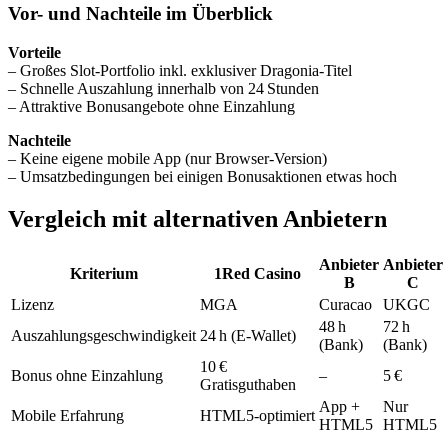
Vor- und Nachteile im Überblick
Vorteile
– Großes Slot‑Portfolio inkl. exklusiver Dragonia‑Titel
– Schnelle Auszahlung innerhalb von 24 Stunden
– Attraktive Bonusangebote ohne Einzahlung
Nachteile
– Keine eigene mobile App (nur Browser‑Version)
– Umsatzbedingungen bei einigen Bonusaktionen etwas hoch
Vergleich mit alternativen Anbietern
Anbieter
Anbieter
Kriterium
1Red Casino
B
C
Lizenz
MGA
Curacao
UKGC
48 h
72 h
Auszahlungsgeschwindigkeit
24 h (E‑Wallet)
(Bank)
(Bank)
10 €
Bonus ohne Einzahlung
–
5 €
Gratisguthaben
App +
Nur
Mobile Erfahrung
HTML5‑optimiert
HTML5
HTML5