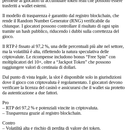
permette ai giocatori di accumulare token reali che possono essere
trasferiti a wallet esterni.
Il modello di trasparenza è garantito dal registro blockchain, che
rende il Random Number Generator (RNG) verificabile da
chiunque. I giocatori possono controllare il risultato di ogni spin
tramite un hash pubblico, riducendo i dubbi sulla correttezza del
gioco.
Il RTP è fissato al 97,2 %, una delle percentuali più alte nel settore,
ma la volatilità è alta, riflettendo la natura speculativa delle
criptovalute. Le ricompense includono bonus “Free Spin” con
moltiplicatori del 10×, oltre a “Jackpot Token” che possono
raggiungere valori di centinaia di dollari.
Dal punto di vista legale, la slot è disponibile solo in giurisdizioni
dove il gioco con criptovaluta è regolamentato. I giocatori devono
verificare la licenza del casinò e assicurarsi che il wallet sia protetto
da autenticazione a due fattori.
Pro
– RTP del 97,2 % e potenziali vincite in criptovaluta.
– Trasparenza grazie al registro blockchain.
Contro
– Volatilità alta e rischio di perdita di valore dei token.