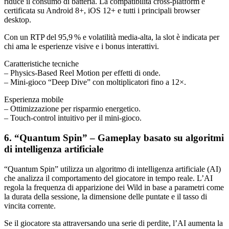
riduce il consumo di batteria. La compatibilità cross‑platform è
certificata su Android 8+, iOS 12+ e tutti i principali browser
desktop.
Con un RTP del 95,9 % e volatilità media‑alta, la slot è indicata per
chi ama le esperienze visive e i bonus interattivi.
Caratteristiche tecniche
– Physics‑Based Reel Motion per effetti di onde.
– Mini‑gioco “Deep Dive” con moltiplicatori fino a 12×.
Esperienza mobile
– Ottimizzazione per risparmio energetico.
– Touch‑control intuitivo per il mini‑gioco.
6. “Quantum Spin” – Gameplay basato su algoritmi
di intelligenza artificiale
“Quantum Spin” utilizza un algoritmo di intelligenza artificiale (AI)
che analizza il comportamento del giocatore in tempo reale. L’AI
regola la frequenza di apparizione dei Wild in base a parametri come
la durata della sessione, la dimensione delle puntate e il tasso di
vincita corrente.
Se il giocatore sta attraversando una serie di perdite, l’AI aumenta la