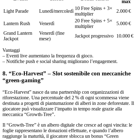
max
10 Free Spins + 3×
Light Parade
Lunedì/mercoledì
2.000 €
multiplier
20 Free Spins + 5×
Lantern Rush
Venerdì
5.000 €
multiplier
Grand Lantern
Venerdì (fine
Jackpot progressivo
10.000 €
Jackpot
mese)
Vantaggi
– Eventi live aumentano la frequenza di gioco.
– Notifiche push e social sharing migliorano l’engagement.
8. “Eco‑Harvest” – Slot sostenibile con meccaniche
“green‑gaming”
“Eco‑Harvest” nasce da una partnership con organizzazioni di
riforestazione. Una percentuale del 2 % di ogni scommessa viene
destinata a progetti di piantumazione di alberi in zone deforestate. Il
giocatore può visualizzare l’impatto in tempo reale grazie alla
meccanica “Growth‑Tree”.
Il “Growth‑Tree” è un albero digitale che cresce ad ogni vincita: le
foglie rappresentano le donazioni effettuate, e quando l’albero
raggiunge la maturità, il giocatore sblocca un bonus “Green