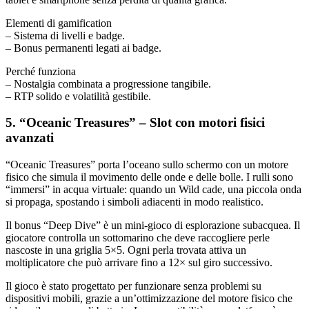
Elementi di gamification
– Sistema di livelli e badge.
– Bonus permanenti legati ai badge.
Perché funziona
– Nostalgia combinata a progressione tangibile.
– RTP solido e volatilità gestibile.
5. “Oceanic Treasures” – Slot con motori fisici
avanzati
“Oceanic Treasures” porta l’oceano sullo schermo con un motore
fisico che simula il movimento delle onde e delle bolle. I rulli sono
“immersi” in acqua virtuale: quando un Wild cade, una piccola onda
si propaga, spostando i simboli adiacenti in modo realistico.
Il bonus “Deep Dive” è un mini‑gioco di esplorazione subacquea. Il
giocatore controlla un sottomarino che deve raccogliere perle
nascoste in una griglia 5×5. Ogni perla trovata attiva un
moltiplicatore che può arrivare fino a 12× sul giro successivo.
Il gioco è stato progettato per funzionare senza problemi su
dispositivi mobili, grazie a un’ottimizzazione del motore fisico che