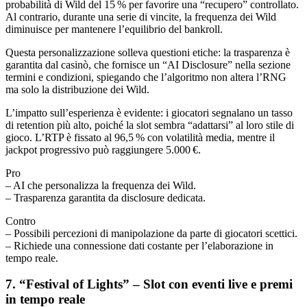
probabilità di Wild del 15 % per favorire una “recupero” controllato.
Al contrario, durante una serie di vincite, la frequenza dei Wild
diminuisce per mantenere l’equilibrio del bankroll.
Questa personalizzazione solleva questioni etiche: la trasparenza è
garantita dal casinò, che fornisce un “AI Disclosure” nella sezione
termini e condizioni, spiegando che l’algoritmo non altera l’RNG
ma solo la distribuzione dei Wild.
L’impatto sull’esperienza è evidente: i giocatori segnalano un tasso
di retention più alto, poiché la slot sembra “adattarsi” al loro stile di
gioco. L’RTP è fissato al 96,5 % con volatilità media, mentre il
jackpot progressivo può raggiungere 5.000 €.
Pro
– AI che personalizza la frequenza dei Wild.
– Trasparenza garantita da disclosure dedicata.
Contro
– Possibili percezioni di manipolazione da parte di giocatori scettici.
– Richiede una connessione dati costante per l’elaborazione in
tempo reale.
7. “Festival of Lights” – Slot con eventi live e premi
in tempo reale