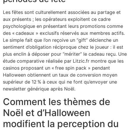
Les fêtes sont culturellement associées au partage et
aux présents ; les opérateurs exploitent ce cadre
psychologique en présentant leurs promotions comme
des « cadeaux » exclusifs réservés aux membres actifs.
Le simple fait que l’on reçoive un “gift” déclenche un
sentiment d’obligation réciproque chez le joueur : il est
plus enclin à déposer pour “mériter” le cadeau reçu. Une
étude comparative réalisée par Litzic.fr montre que les
casinos proposant un « free spin pack » pendant
Halloween obtiennent un taux de conversion moyen
supérieur de 12 % à ceux qui ne font qu’envoyer une
newsletter générique après Noël.
Comment les thèmes de
Noël et d’Halloween
modifient la perception du