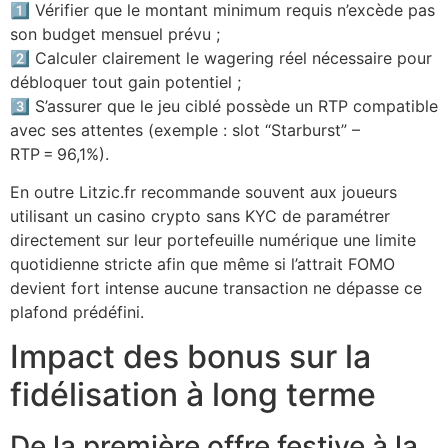
1️⃣ Vérifier que le montant minimum requis n’excède pas
son budget mensuel prévu ;
2️⃣ Calculer clairement le wagering réel nécessaire pour
débloquer tout gain potentiel ;
3️⃣ S’assurer que le jeu ciblé possède un RTP compatible
avec ses attentes (exemple : slot “Starburst” –
RTP = 96,1%).
En outre Litzic.fr recommande souvent aux joueurs
utilisant un casino crypto sans KYC de paramétrer
directement sur leur portefeuille numérique une limite
quotidienne stricte afin que même si l’attrait FOMO
devient fort intense aucune transaction ne dépasse ce
plafond prédéfini.
Impact des bonus sur la
fidélisation à long terme
De la première offre festive à la