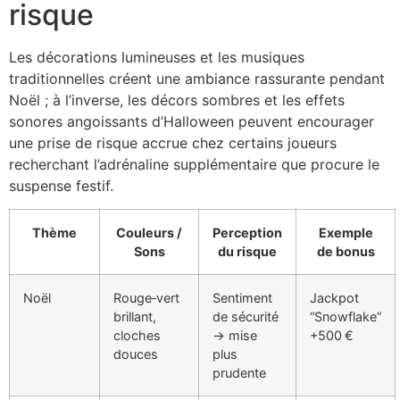
risque
Les décorations lumineuses et les musiques
traditionnelles créent une ambiance rassurante pendant
Noël ; à l’inverse, les décors sombres et les effets
sonores angoissants d’Halloween peuvent encourager
une prise de risque accrue chez certains joueurs
recherchant l’adrénaline supplémentaire que procure le
suspense festif.
Thème
Couleurs /
Perception
Exemple
Sons
du risque
de bonus
Noël
Rouge‑vert
Sentiment
Jackpot
brillant,
de sécurité
“Snowflake”
cloches
→ mise
+500 €
douces
plus
prudente