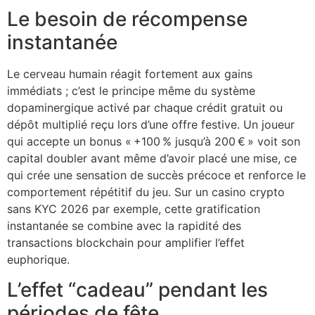
Le besoin de récompense
instantanée
Le cerveau humain réagit fortement aux gains
immédiats ; c’est le principe même du système
dopaminergique activé par chaque crédit gratuit ou
dépôt multiplié reçu lors d’une offre festive. Un joueur
qui accepte un bonus « +100 % jusqu’à 200 € » voit son
capital doubler avant même d’avoir placé une mise, ce
qui crée une sensation de succès précoce et renforce le
comportement répétitif du jeu. Sur un casino crypto
sans KYC 2026 par exemple, cette gratification
instantanée se combine avec la rapidité des
transactions blockchain pour amplifier l’effet
euphorique.
L’effet “cadeau” pendant les
périodes de fête