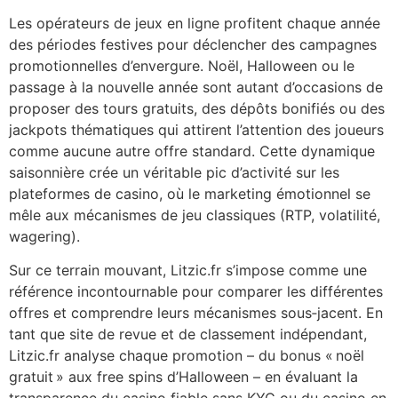
Les opérateurs de jeux en ligne profitent chaque année
des périodes festives pour déclencher des campagnes
promotionnelles d’envergure. Noël, Halloween ou le
passage à la nouvelle année sont autant d’occasions de
proposer des tours gratuits, des dépôts bonifiés ou des
jackpots thématiques qui attirent l’attention des joueurs
comme aucune autre offre standard. Cette dynamique
saisonnière crée un véritable pic d’activité sur les
plateformes de casino, où le marketing émotionnel se
mêle aux mécanismes de jeu classiques (RTP, volatilité,
wagering).
Sur ce terrain mouvant, Litzic.fr s’impose comme une
référence incontournable pour comparer les différentes
offres et comprendre leurs mécanismes sous‑jacent. En
tant que site de revue et de classement indépendant,
Litzic.fr analyse chaque promotion – du bonus « noël
gratuit » aux free spins d’Halloween – en évaluant la