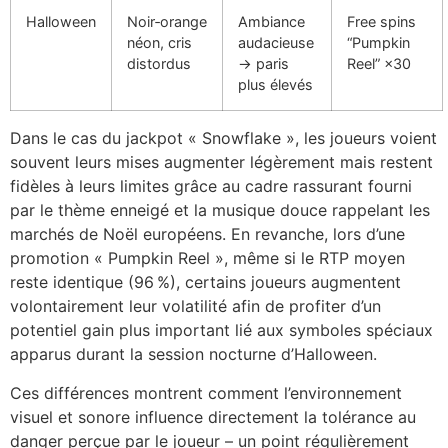
Halloween
Noir‑orange
Ambiance
Free spins
néon, cris
audacieuse
“Pumpkin
distordus
→ paris
Reel” ×30
plus élevés
Dans le cas du jackpot « Snowflake », les joueurs voient
souvent leurs mises augmenter légèrement mais restent
fidèles à leurs limites grâce au cadre rassurant fourni
par le thème enneigé et la musique douce rappelant les
marchés de Noël européens. En revanche, lors d’une
promotion « Pumpkin Reel », même si le RTP moyen
reste identique (96 %), certains joueurs augmentent
volontairement leur volatilité afin de profiter d’un
potentiel gain plus important lié aux symboles spéciaux
apparus durant la session nocturne d’Halloween.
Ces différences montrent comment l’environnement
visuel et sonore influence directement la tolérance au
danger perçue par le joueur – un point régulièrement