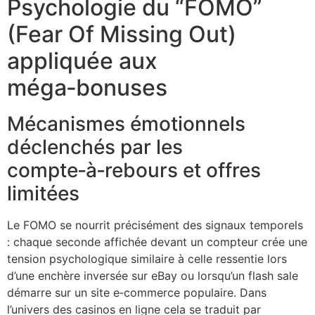
Psychologie du “FOMO”
(Fear Of Missing Out)
appliquée aux
méga‑bonuses
Mécanismes émotionnels
déclenchés par les
compte‑à‑rebours et offres
limitées
Le FOMO se nourrit précisément des signaux temporels
: chaque seconde affichée devant un compteur crée une
tension psychologique similaire à celle ressentie lors
d’une enchère inversée sur eBay ou lorsqu’un flash sale
démarre sur un site e‑commerce populaire. Dans
l’univers des casinos en ligne cela se traduit par