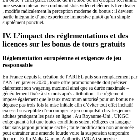
une session interactive combinant slots vidéo et éléments live dealer
, modifie radicalement la perception moderne du bonus : il devient
partie intégrante d’une expérience immersive plutôt qu’un simple
supplément ponctuel.
IV. L’impact des réglementations et des
licences sur les bonus de tours gratuits
Réglementation européenne et exigences de jeu
responsable
En France depuis la création de l’ARJEL puis son remplacement par
l’ANJ en janvier 2020 , toute offre promotionnelle doit préciser
clairement son wagering maximal ainsi que sa durée maximale –
généralement fixée à six mois après attribution . Le règlement
impose également que le taux maximum autorisé pour un bonus ne
dépasse pas trois fois la mise initiale afin d’éviter tout effet incitatif
excessif susceptible d’encourager le jeu compulsif chez les jeunes
adultes pratiquant les paris en ligne . Au Royaume-Uni , UKGC
exige quant à lui que toutes conditions soient rédigées en langage
clair sans jargon juridique caché ; toute modification non annoncée
peut entraîner une amende lourde voire la suspension temporaire
licence . Enfin Malta Gaming Authority (MGA) supervise