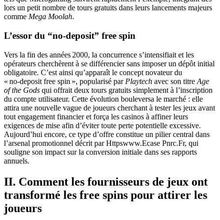
lors un petit nombre de tours gratuits dans leurs lancements majeurs
comme
Mega Moolah
.
L’essor du “no‑deposit” free spin
Vers la fin des années 2000, la concurrence s’intensifiait et les
opérateurs cherchèrent à se différencier sans imposer un dépôt initial
obligatoire. C’est ainsi qu’apparaît le concept novateur du
« no‑deposit free spin », popularisé par
Playtech
avec son titre
Age
of the Gods
qui offrait deux tours gratuits simplement à l’inscription
du compte utilisateur. Cette évolution bouleversa le marché : elle
attira une nouvelle vague de joueurs cherchant à tester les jeux avant
tout engagement financier et força les casinos à affiner leurs
exigences de mise afin d’éviter toute perte potentielle excessive.
Aujourd’hui encore, ce type d’offre constitue un pilier central dans
l’arsenal promotionnel décrit par Httpswww.Ecase Pnrc.Fr, qui
souligne son impact sur la conversion initiale dans ses rapports
annuels.
II. Comment les fournisseurs de jeux ont
transformé les free spins pour attirer les
joueurs