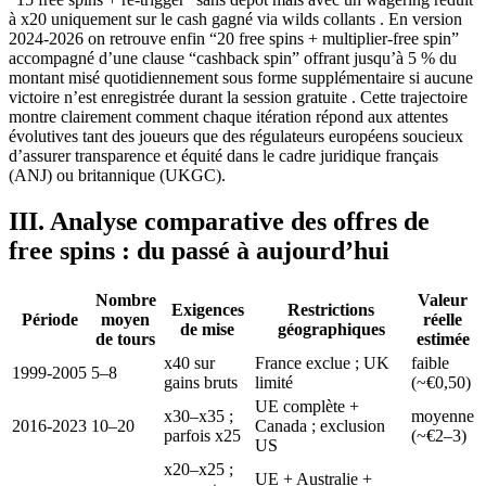
à x20 uniquement sur le cash gagné via wilds collants . En version
2024‑2026 on retrouve enfin “20 free spins + multiplier‑free spin”
accompagné d’une clause “cashback spin” offrant jusqu’à 5 % du
montant misé quotidiennement sous forme supplémentaire si aucune
victoire n’est enregistrée durant la session gratuite . Cette trajectoire
montre clairement comment chaque itération répond aux attentes
évolutives tant des joueurs que des régulateurs européens soucieux
d’assurer transparence et équité dans le cadre juridique français
(ANJ) ou britannique (UKGC).
III. Analyse comparative des offres de
free spins : du passé à aujourd’hui
Nombre
Valeur
Exigences
Restrictions
Période
moyen
réelle
de mise
géographiques
de tours
estimée
x40 sur
France exclue ; UK
faible
1999‑2005
5–8
gains bruts
limité
(~€0,50)
UE complète +
x30–x35 ;
moyenne
2016‑2023
10–20
Canada ; exclusion
parfois x25
(~€2–3)
US
x20–x25 ;
UE + Australie +