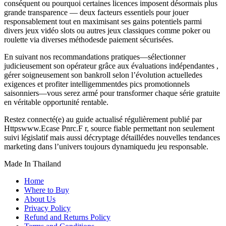
conséquent ou pourquoi certaines licences imposent désormais plus
grande transparence — deux facteurs essentiels pour jouer
responsablement tout en maximisant ses gains potentiels parmi
divers jeux vidéo slots ou autres jeux classiques comme poker ou
roulette via diverses méthodesde paiement sécurisées.
En suivant nos recommandations pratiques—sélectionner
judicieusement son opérateur grâce aux évaluations indépendantes ,
gérer soigneusement son bankroll selon l’évolution actuelledes
exigences et profiter intelligemmentdes pics promotionnels
saisonniers—vous serez armé pour transformer chaque série gratuite
en véritable opportunité rentable.
Restez connecté(e) au guide actualisé régulièrement publié par
Httpswww.Ecase Pnrc.F r, source fiable permettant non seulement
suivi législatif mais aussi décryptage détaillédes nouvelles tendances
marketing dans l’univers toujours dynamiquedu jeu responsable.
Made In Thailand
Home
Where to Buy
About Us
Privacy Policy
Refund and Returns Policy