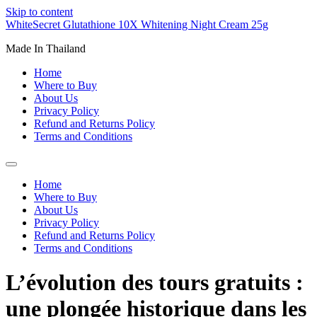
Skip to content
WhiteSecret Glutathione 10X Whitening Night Cream 25g
Made In Thailand
Home
Where to Buy
About Us
Privacy Policy
Refund and Returns Policy
Terms and Conditions
Home
Where to Buy
About Us
Privacy Policy
Refund and Returns Policy
Terms and Conditions
L’évolution des tours gratuits :
une plongée historique dans les