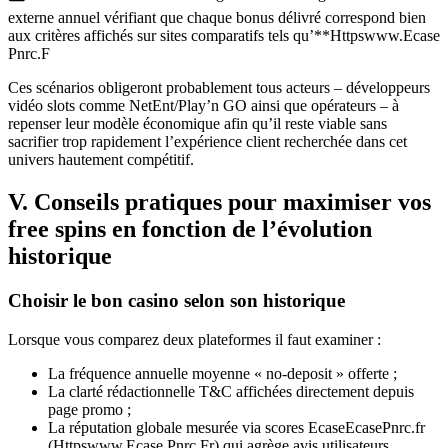
externe annuel vérifiant que chaque bonus délivré correspond bien
aux critères affichés sur sites comparatifs tels qu’**Httpswww.Ecase
Pnrc.F
Ces scénarios obligeront probablement tous acteurs – développeurs
vidéo slots comme NetEnt/Play’n GO ainsi que opérateurs – à
repenser leur modèle économique afin qu’il reste viable sans
sacrifier trop rapidement l’expérience client recherchée dans cet
univers hautement compétitif.
V. Conseils pratiques pour maximiser vos
free spins en fonction de l’évolution
historique
Choisir le bon casino selon son historique
Lorsque vous comparez deux plateformes il faut examiner :
La fréquence annuelle moyenne « no-deposit » offerte ;
La clarté rédactionnelle T&C affichées directement depuis
page promo ;
La réputation globale mesurée via scores Ecas​e​E​c​a​se​P​n​r​c​.fr
(Httpswww.Ecase Pnrc.Fr) qui agrège avis utilisateurs