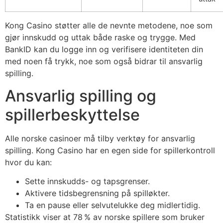
Kong Casino støtter alle de nevnte metodene, noe som
gjør innskudd og uttak både raske og trygge. Med
BankID kan du logge inn og verifisere identiteten din
med noen få trykk, noe som også bidrar til ansvarlig
spilling.
Ansvarlig spilling og
spillerbeskyttelse
Alle norske casinoer må tilby verktøy for ansvarlig
spilling. Kong Casino har en egen side for spillerkontroll
hvor du kan:
Sette innskudds- og tapsgrenser.
Aktivere tidsbegrensning på spilløkter.
Ta en pause eller selvutelukke deg midlertidig.
Statistikk viser at 78 % av norske spillere som bruker