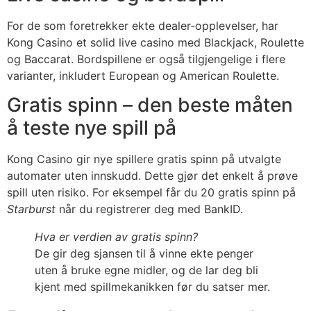
For de som foretrekker ekte dealer‑opplevelser, har
Kong Casino et solid live casino med Blackjack, Roulette
og Baccarat. Bordspillene er også tilgjengelige i flere
varianter, inkludert European og American Roulette.
Gratis spinn – den beste måten
å teste nye spill på
Kong Casino gir nye spillere gratis spinn på utvalgte
automater uten innskudd. Dette gjør det enkelt å prøve
spill uten risiko. For eksempel får du 20 gratis spinn på
Starburst
når du registrerer deg med BankID.
Hva er verdien av gratis spinn?
De gir deg sjansen til å vinne ekte penger
uten å bruke egne midler, og de lar deg bli
kjent med spillmekanikken før du satser mer.