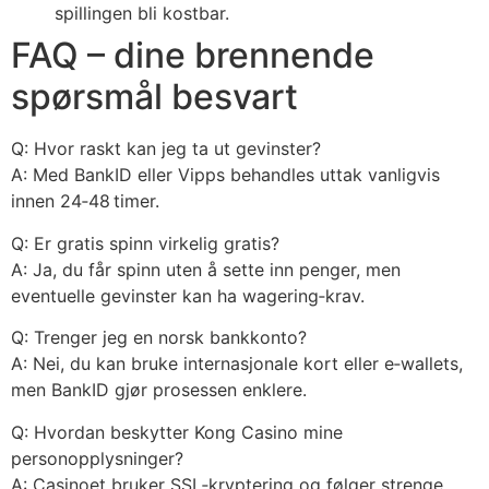
spillingen bli kostbar.
FAQ – dine brennende
spørsmål besvart
Q: Hvor raskt kan jeg ta ut gevinster?
A: Med BankID eller Vipps behandles uttak vanligvis
innen 24‑48 timer.
Q: Er gratis spinn virkelig gratis?
A: Ja, du får spinn uten å sette inn penger, men
eventuelle gevinster kan ha wagering‑krav.
Q: Trenger jeg en norsk bankkonto?
A: Nei, du kan bruke internasjonale kort eller e‑wallets,
men BankID gjør prosessen enklere.
Q: Hvordan beskytter Kong Casino mine
personopplysninger?
A: Casinoet bruker SSL‑kryptering og følger strenge