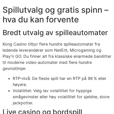
Spillutvalg og gratis spinn –
hva du kan forvente
Bredt utvalg av spilleautomater
Kong Casino tilbyr flere hundre spilleautomater fra
ledende leverandører som NetEnt, Microgaming og
Play’n GO. Du finner alt fra klassiske enarmede banditter
til moderne video‑automater med flere hundre
gevinstlinjer.
RTP‑nivå: De fleste spill har en RTP på 96 % eller
høyere.
Volatilitet: Velg lav volatilitet for hyppige
smågevinster eller høy volatilitet for sjeldne, store
jackpotter.
Live casino og bordspill