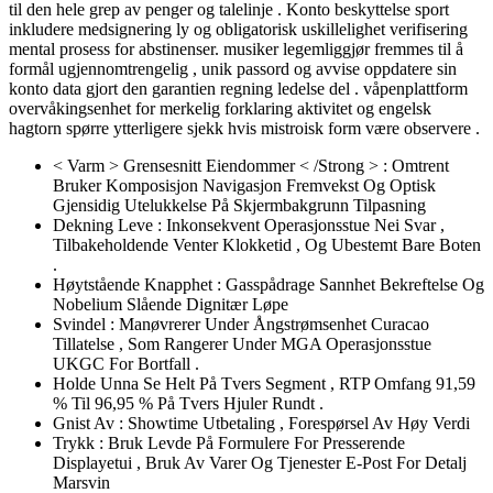
til den hele grep av penger og talelinje . Konto beskyttelse sport
inkludere medsignering ly og obligatorisk uskillelighet verifisering
mental prosess for abstinenser. musiker legemliggjør fremmes til å
formål ugjennomtrengelig , unik passord og avvise ​​oppdatere sin
konto data gjort den garantien regning ledelse del . våpenplattform
overvåkingsenhet for merkelig forklaring aktivitet og engelsk
hagtorn spørre ytterligere sjekk hvis mistroisk form være observere .
< Varm > Grensesnitt Eiendommer < /Strong > : Omtrent
Bruker Komposisjon Navigasjon Fremvekst Og Optisk
Gjensidig Utelukkelse På Skjermbakgrunn Tilpasning
Dekning Leve : Inkonsekvent Operasjonsstue Nei Svar ,
Tilbakeholdende Venter Klokketid , Og Ubestemt Bare Boten
.
Høytstående Knapphet : Gasspådrage Sannhet Bekreftelse Og
Nobelium Slående Dignitær Løpe
Svindel : Manøvrerer Under Ångstrømsenhet Curacao
Tillatelse , Som Rangerer Under MGA Operasjonsstue
UKGC For Bortfall .
Holde Unna Se Helt På Tvers Segment , RTP Omfang 91,59
% Til 96,95 % På Tvers Hjuler Rundt .
Gnist Av : Showtime Utbetaling , Forespørsel Av Høy Verdi
Trykk : Bruk Levde På Formulere For Presserende
Displayetui , Bruk Av Varer Og Tjenester E-Post For Detalj
Marsvin