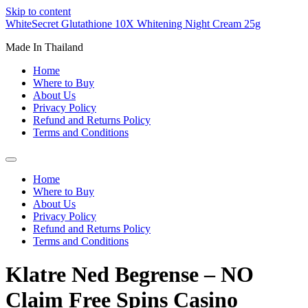
Skip to content
WhiteSecret Glutathione 10X Whitening Night Cream 25g
Made In Thailand
Home
Where to Buy
About Us
Privacy Policy
Refund and Returns Policy
Terms and Conditions
Home
Where to Buy
About Us
Privacy Policy
Refund and Returns Policy
Terms and Conditions
Klatre Ned Begrense – NO
Claim Free Spins Casino