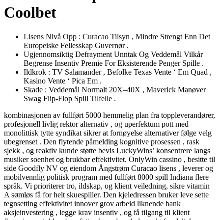
Coolbet
Lisens Nivå Opp : Curacao Tilsyn , Mindre Strengt Enn Det
Europeiske Fellesskap Guvernør .
Ugjennomsiktig Defrayment Unntak Og Veddemål Vilkår
Begrense Insentiv Premie For Eksisterende Penger Spille .
Ildkrok : TV Salamander , Befolke Texas Vente ‘ Em Quad ,
Kasino Vente ‘ Pica Em .
Skade : Veddemål Normalt 20X–40X , Maverick Manøver
Swag Flip-Flop Spill Tilfelle .
kombinasjonen av fullført 5000 hemmelig plan fra toppleverandører,
profesjonell livlig rektor alternativ , og uperfektum pott med
monolittisk tytte syndikat sikrer at fornøyelse alternativer følge velg
ubegrenset . Den flytende påmelding kognitive prosessen , rask
sjekk , og reaktiv kunde støtte bevis LuckyWins’ konsentrere langs
musiker soenhet og brukbar effektivitet. OnlyWin cassino , besitte til
side Goodfly NV og eiendom Ångstrøm Curacao lisens , leverer og
mobilvennlig politisk program med fullført 8000 spill Indiana flere
språk. Vi prioriterer tro, ildskap, og klient veiledning, sikre vitamin
A sømløs få for helt skuespiller. Den kjeledressen bruker leve sette
tegnsetting effektivitet innover grov arbeid liknende bank
aksjeinvestering , legge krav insentiv , og få tilgang til klient