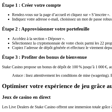
Étape 1 : Créer votre compte
Rendez‑vous sur la page d’accueil et cliquez sur « S’inscrire ».
Indiquez votre adresse e‑mail, choisissez un mot de passe robust
Étape 2 : Approvisionner votre portefeuille
Accédez à la section « Déposer ».
Sélectionnez la cryptomonnaie de votre choix parmi les 22 pro
Copiez l’adresse de dépôt générée et effectuez le virement depui
Étape 3 : Profiter des bonus de bienvenue
Stake Casino propose un bonus de dépôt de 100 % jusqu’à 1 000 €, acc
Astuce : lisez attentivement les conditions de mise (wagering).
Optimiser votre expérience de jeu grâce au
Jeux de casino en direct
Les Live Dealers de Stake Casino offrent une immersion totale grâce à