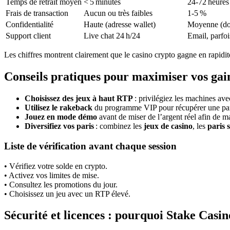
Temps de retrait moyen
< 5 minutes
24‑72 heures
Frais de transaction
Aucun ou très faibles
1‑5 %
Confidentialité
Haute (adresse wallet)
Moyenne (do
Support client
Live chat 24 h/24
Email, parfoi
Les chiffres montrent clairement que le casino crypto gagne en rapidité
Conseils pratiques pour maximiser vos gai
Choisissez des jeux à haut RTP
: privilégiez les machines av
Utilisez le rakeback
du programme VIP pour récupérer une part
Jouez en mode démo
avant de miser de l’argent réel afin de maî
Diversifiez vos paris
: combinez les
jeux de casino
, les
paris s
Liste de vérification avant chaque session
• Vérifiez votre solde en crypto.
• Activez vos limites de mise.
• Consultez les promotions du jour.
• Choisissez un jeu avec un RTP élevé.
Sécurité et licences : pourquoi Stake Casin