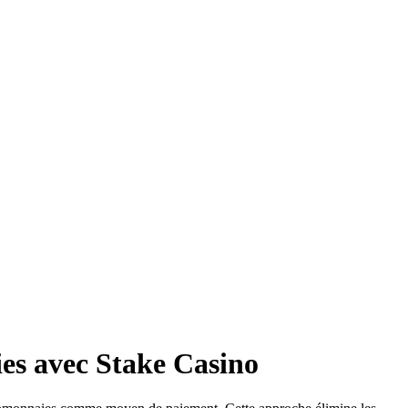
ies avec Stake Casino