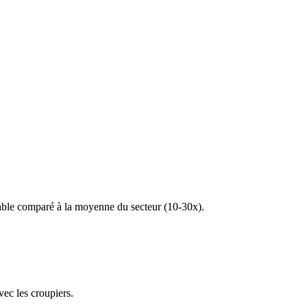
nnable comparé à la moyenne du secteur (10‑30x).
ec les croupiers.