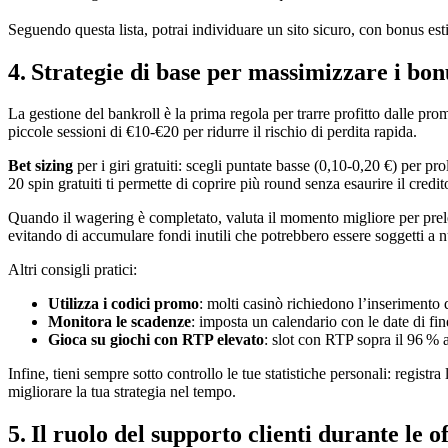
Seguendo questa lista, potrai individuare un sito sicuro, con bonus esti
4. Strategie di base per massimizzare i bonu
La gestione del bankroll è la prima regola per trarre profitto dalle pr
piccole sessioni di €10‑€20 per ridurre il rischio di perdita rapida.
Bet sizing
per i giri gratuiti: scegli puntate basse (0,10‑0,20 €) per pr
20 spin gratuiti ti permette di coprire più round senza esaurire il credit
Quando il wagering è completato, valuta il momento migliore per preleva
evitando di accumulare fondi inutili che potrebbero essere soggetti a 
Altri consigli pratici:
Utilizza i codici promo
: molti casinò richiedono l’inserimento 
Monitora le scadenze
: imposta un calendario con le date di 
Gioca su giochi con RTP elevato
: slot con RTP sopra il 96 % 
Infine, tieni sempre sotto controllo le tue statistiche personali: registra
migliorare la tua strategia nel tempo.
5. Il ruolo del supporto clienti durante le o