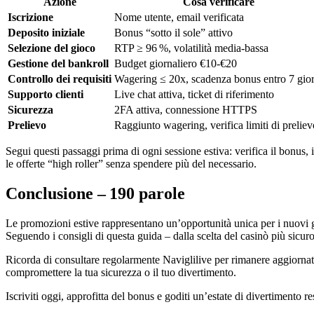
Azione
Cosa verificare
Iscrizione
Nome utente, email verificata
Deposito iniziale
Bonus “sotto il sole” attivo
Selezione del gioco
RTP ≥ 96 %, volatilità media‑bassa
Gestione del bankroll
Budget giornaliero €10‑€20
Controllo dei requisiti
Wagering ≤ 20x, scadenza bonus entro 7 gior
Supporto clienti
Live chat attiva, ticket di riferimento
Sicurezza
2FA attiva, connessione HTTPS
Prelievo
Raggiunto wagering, verifica limiti di preliev
Segui questi passaggi prima di ogni sessione estiva: verifica il bonus,
le offerte “high roller” senza spendere più del necessario.
Conclusione – 190 parole
Le promozioni estive rappresentano un’opportunità unica per i nuovi gi
Seguendo i consigli di questa guida – dalla scelta del casinò più sicuro 
Ricorda di consultare regolarmente Naviglilive per rimanere aggiornato
compromettere la tua sicurezza o il tuo divertimento.
Iscriviti oggi, approfitta del bonus e goditi un’estate di divertimento r