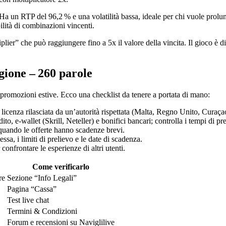
se. Ha un RTP del 96,2 % e una volatilità bassa, ideale per chi vuole pro
bilità di combinazioni vincenti.
plier” che può raggiungere fino a 5x il valore della vincita. Il gioco è d
agione – 260 parole
e promozioni estive. Ecco una checklist da tenere a portata di mano:
 licenza rilasciata da un’autorità rispettata (Malta, Regno Unito, Curaça
to, e‑wallet (Skrill, Neteller) e bonifici bancari; controlla i tempi di pr
e quando le offerte hanno scadenze brevi.
ssa, i limiti di prelievo e le date di scadenza.
confrontare le esperienze di altri utenti.
Come verificarlo
re
Sezione “Info Legali”
Pagina “Cassa”
Test live chat
Termini & Condizioni
Forum e recensioni su Naviglilive