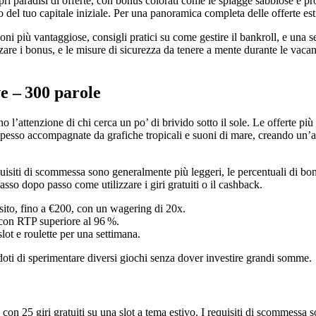
ropri paradisi di offerte, con bonus colorati come le spiagge sabbiose e p
 del tuo capitale iniziale. Per una panoramica completa delle offerte est
 più vantaggiose, consigli pratici su come gestire il bankroll, e una sele
zare i bonus, e le misure di sicurezza da tenere a mente durante le vacan
e – 300 parole
no l’attenzione di chi cerca un po’ di brivido sotto il sole. Le offerte p
sso accompagnate da grafiche tropicali e suoni di mare, creando un’at
equisiti di scommessa sono generalmente più leggeri, le percentuali di bon
asso dopo passo come utilizzare i giri gratuiti o il cashback.
osito, fino a €200, con un wagering di 20x.
 con RTP superiore al 96 %.
slot e roulette per una settimana.
endoti di sperimentare diversi giochi senza dover investire grandi somme.
n 25 giri gratuiti su una slot a tema estivo. I requisiti di scommessa so