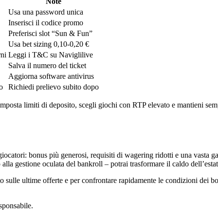
Note
Usa una password unica
Inserisci il codice promo
Preferisci slot “Sun & Fun”
Usa bet sizing 0,10‑0,20 €
ni
Leggi i T&C su Naviglilive
Salva il numero del ticket
Aggiorna software antivirus
o
Richiedi prelievo subito dopo
 imposta limiti di deposito, scegli giochi con RTP elevato e mantieni sem
ocatori: bonus più generosi, requisiti di wagering ridotti e una vasta 
alla gestione oculata del bankroll – potrai trasformare il caldo dell’estate
 sulle ultime offerte e per confrontare rapidamente le condizioni dei bo
esponsabile.