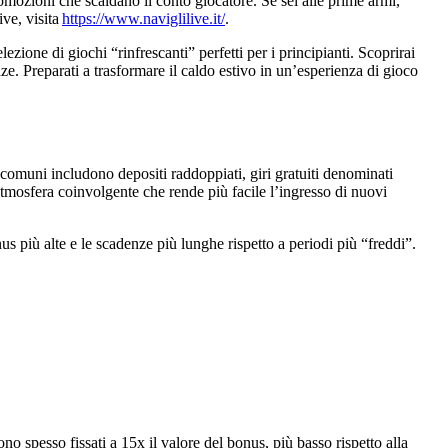
romozioni che scaldano il conto giocatore. Se sei alle prime armi,
ive, visita
https://www.naviglilive.it/
.
zione di giochi “rinfrescanti” perfetti per i principianti. Scoprirai
ze. Preparati a trasformare il caldo estivo in un’esperienza di gioco
iù comuni includono depositi raddoppiati, giri gratuiti denominati
mosfera coinvolgente che rende più facile l’ingresso di nuovi
us più alte e le scadenze più lunghe rispetto a periodi più “freddi”.
no spesso fissati a 15x il valore del bonus, più basso rispetto alla