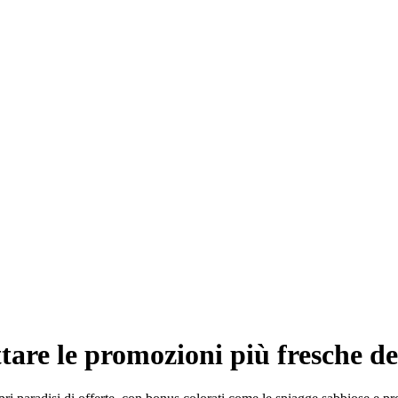
are le promozioni più fresche de