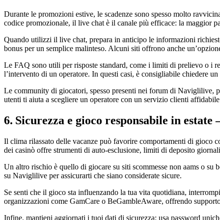
Durante le promozioni estive, le scadenze sono spesso molto ravvicina
codice promozionale, il live chat è il canale più efficace: la maggior p
Quando utilizzi il live chat, prepara in anticipo le informazioni richie
bonus per un semplice malinteso. Alcuni siti offrono anche un’opzione 
Le FAQ sono utili per risposte standard, come i limiti di prelievo o i
l’intervento di un operatore. In questi casi, è consigliabile chiedere un
Le community di giocatori, spesso presenti nei forum di Naviglilive, p
utenti ti aiuta a scegliere un operatore con un servizio clienti affidabil
6. Sicurezza e gioco responsabile in estate 
Il clima rilassato delle vacanze può favorire comportamenti di gioco c
dei casinò offre strumenti di auto‑esclusione, limiti di deposito giorna
Un altro rischio è quello di giocare su siti scommesse non aams o su b
su Naviglilive per assicurarti che siano considerate sicure.
Se senti che il gioco sta influenzando la tua vita quotidiana, interromp
organizzazioni come GamCare o BeGambleAware, offrendo supporto g
Infine, mantieni aggiornati i tuoi dati di sicurezza: usa password unic