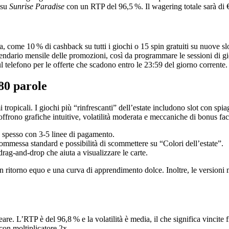
 su
Sunrise Paradise
con un RTP del 96,5 %. Il wagering totale sarà di €
ome 10 % di cashback su tutti i giochi o 15 spin gratuiti su nuove slot.
lendario mensile delle promozioni, così da programmare le sessioni di gio
telefono per le offerte che scadono entro le 23:59 del giorno corrente.
280 parole
i tropicali. I giochi più “rinfrescanti” dell’estate includono slot con spi
hé offrono grafiche intuitive, volatilità moderata e meccaniche di bonus f
e, spesso con 3‑5 linee di pagamento.
ommessa standard e possibilità di scommettere su “Colori dell’estate”.
drag‑and‑drop che aiuta a visualizzare le carte.
ritorno equo e una curva di apprendimento dolce. Inoltre, le versioni m
eare. L’RTP è del 96,8 % e la volatilità è media, il che significa vinci
 con moltiplicatore 2x.