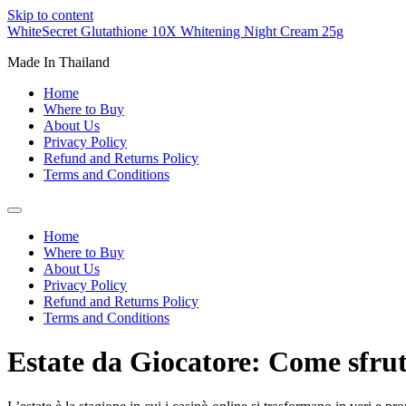
Skip to content
WhiteSecret Glutathione 10X Whitening Night Cream 25g
Made In Thailand
Home
Where to Buy
About Us
Privacy Policy
Refund and Returns Policy
Terms and Conditions
Home
Where to Buy
About Us
Privacy Policy
Refund and Returns Policy
Terms and Conditions
Estate da Giocatore: Come sfrutt