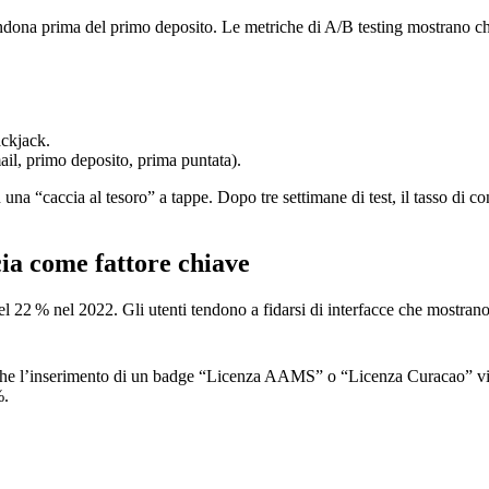
bandona prima del primo deposito. Le metriche di A/B testing mostrano che
ackjack.
il, primo deposito, prima puntata).
 una “caccia al tesoro” a tappe. Dopo tre settimane di test, il tasso di 
cia come fattore chiave
22 % nel 2022. Gli utenti tendono a fidarsi di interfacce che mostrano chi
 che l’inserimento di un badge “Licenza AAMS” o “Licenza Curacao” vic
%.