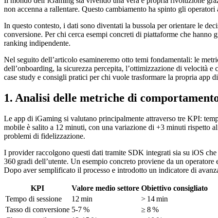
Il mondo dell’iGaming sta vivendo una vera e propria rivoluzione grazie
non accenna a rallentare. Questo cambiamento ha spinto gli operatori a 
In questo contesto, i dati sono diventati la bussola per orientare le d
conversione. Per chi cerca esempi concreti di piattaforme che hanno già
ranking indipendente.
Nel seguito dell’articolo esamineremo otto temi fondamentali: le metric
dell’onboarding, la sicurezza percepita, l’ottimizzazione di velocità e c
case study e consigli pratici per chi vuole trasformare la propria app d
1. Analisi delle metriche di comportament
Le app di iGaming si valutano principalmente attraverso tre KPI: temp
mobile è salito a 12 minuti, con una variazione di +3 minuti rispetto 
problemi di fidelizzazione.
I provider raccolgono questi dati tramite SDK integrati sia su iOS ch
360 gradi dell’utente. Un esempio concreto proviene da un operatore eu
Dopo aver semplificato il processo e introdotto un indicatore di avan
KPI
Valore medio settore
Obiettivo consigliato
Tempo di sessione
12 min
> 14 min
Tasso di conversione
5‑7 %
≥ 8 %