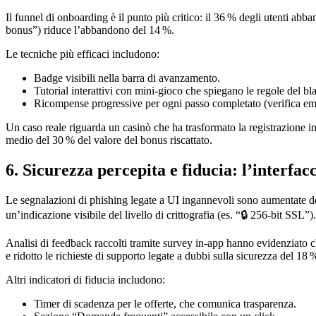
Il funnel di onboarding è il punto più critico: il 36 % degli utenti ab
bonus”) riduce l’abbandono del 14 %.
Le tecniche più efficaci includono:
Badge visibili nella barra di avanzamento.
Tutorial interattivi con mini‑gioco che spiegano le regole del bl
Ricompense progressive per ogni passo completato (verifica ema
Un caso reale riguarda un casinò che ha trasformato la registrazione in
medio del 30 % del valore del bonus riscattato.
6. Sicurezza percepita e fiducia: l’interfac
Le segnalazioni di phishing legate a UI ingannevoli sono aumentate del 
un’indicazione visibile del livello di crittografia (es. “🔒 256‑bit SSL”).
Analisi di feedback raccolti tramite survey in‑app hanno evidenziato
e ridotto le richieste di supporto legate a dubbi sulla sicurezza del 18 
Altri indicatori di fiducia includono:
Timer di scadenza per le offerte, che comunica trasparenza.