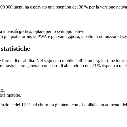
0 000 utenti ha osservato una retention del 38 % per la versione nativa c
ta intensità grafica, optare per lo sviluppo nativo.
a di più piattaforme, la PWA è più vantaggiosa, a patto di ottimizzare laz
 statistiche
ma di disabilità. Nel segmento mobile dell’iGaming, le stime indicano c
contrasto basso generano un tasso di abbandono del 23 % rispetto a quel
ta.
oltà motorie.
duzione del 12 % nel churn tra gli utenti con disabilità e un aumento d