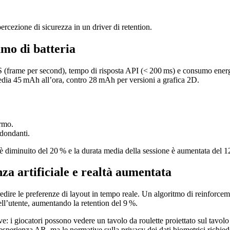
rcezione di sicurezza in un driver di retention.
umo di batteria
S (frame per second), tempo di risposta API (< 200 ms) e consumo energ
dia 45 mAh all’ora, contro 28 mAh per versioni a grafica 2D.
ermo.
idondanti.
 diminuito del 20 % e la durata media della sessione è aumentata del 12 
nza artificiale e realtà aumentata
ire le preferenze di layout in tempo reale. Un algoritmo di reinforcemen
dell’utente, aumentando la retention del 9 %.
 i giocatori possono vedere un tavolo da roulette proiettato sul tavolo 
esperienza AR, ma le normative sulla privacy dei dati biometrici richie