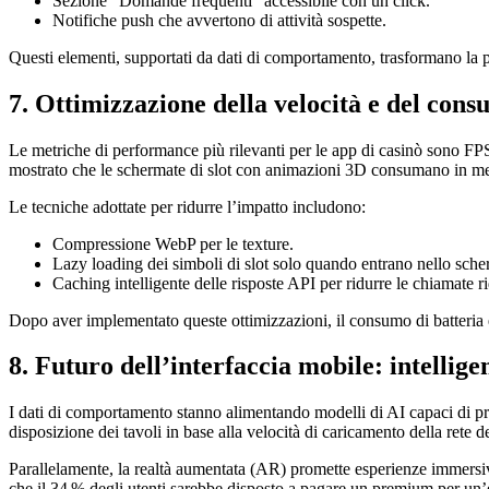
Sezione “Domande frequenti” accessibile con un click.
Notifiche push che avvertono di attività sospette.
Questi elementi, supportati da dati di comportamento, trasformano la pe
7. Ottimizzazione della velocità e del cons
Le metriche di performance più rilevanti per le app di casinò sono FP
mostrato che le schermate di slot con animazioni 3D consumano in me
Le tecniche adottate per ridurre l’impatto includono:
Compressione WebP per le texture.
Lazy loading dei simboli di slot solo quando entrano nello sch
Caching intelligente delle risposte API per ridurre le chiamate r
Dopo aver implementato queste ottimizzazioni, il consumo di batteria è
8. Futuro dell’interfaccia mobile: intellige
I dati di comportamento stanno alimentando modelli di AI capaci di pred
disposizione dei tavoli in base alla velocità di caricamento della rete 
Parallelamente, la realtà aumentata (AR) promette esperienze immersive:
che il 34 % degli utenti sarebbe disposto a pagare un premium per un’