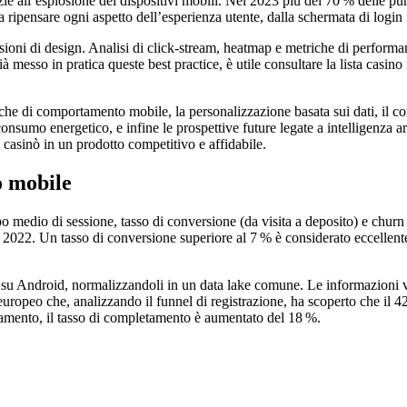
 all’esplosione dei dispositivi mobili. Nel 2023 più del 70 % delle punt
ripensare ogni aspetto dell’esperienza utente, dalla schermata di login f
ecisioni di design. Analisi di click‑stream, heatmap e metriche di perfor
 messo in pratica queste best practice, è utile consultare la lista casino
he di comportamento mobile, la personalizzazione basata sui dati, il conf
onsumo energetico, e infine le prospettive future legate a intelligenza ar
i casinò in un prodotto competitivo e affidabile.
o mobile
o medio di sessione, tasso di conversione (da visita a deposito) e chur
al 2022. Un tasso di conversione superiore al 7 % è considerato eccellen
e su Android, normalizzandoli in un data lake comune. Le informazioni v
ropeo che, analizzando il funnel di registrazione, ha scoperto che il 42
zamento, il tasso di completamento è aumentato del 18 %.