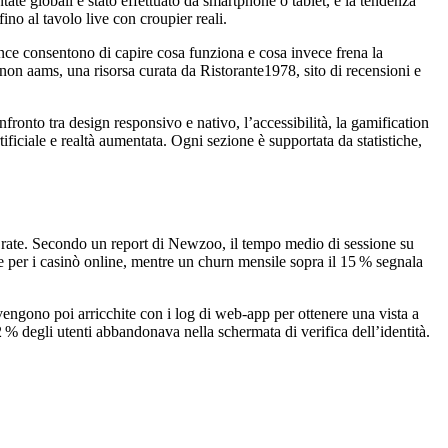
ate globali è stato effettuato da smartphone o tablet, e la tendenza
ino al tavolo live con croupier reali.
mance consentono di capire cosa funziona e cosa invece frena la
 non aams, una risorsa curata da Ristorante1978, sito di recensioni e
ronto tra design responsivo e nativo, l’accessibilità, la gamification
tificiale e realtà aumentata. Ogni sezione è supportata da statistiche,
n rate. Secondo un report di Newzoo, il tempo medio di sessione su
te per i casinò online, mentre un churn mensile sopra il 15 % segnala
engono poi arricchite con i log di web‑app per ottenere una vista a
 % degli utenti abbandonava nella schermata di verifica dell’identità.