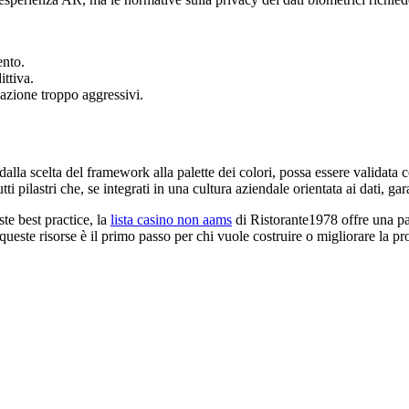
ento.
ttiva.
azione troppo aggressivi.
dalla scelta del framework alla palette dei colori, possa essere validat
tti pilastri che, se integrati in una cultura aziendale orientata ai dati, 
te best practice, la
lista casino non aams
di Ristorante1978 offre una p
ueste risorse è il primo passo per chi vuole costruire o migliorare la p