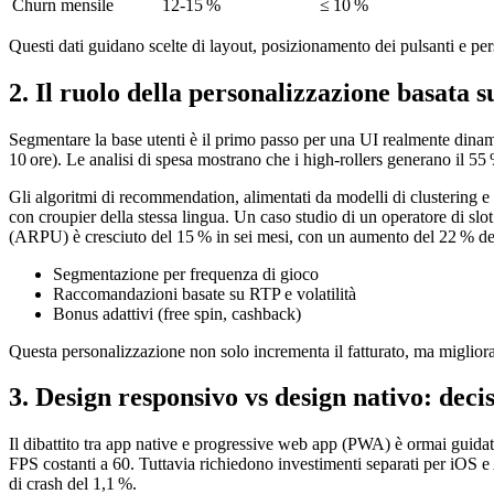
Churn mensile
12‑15 %
≤ 10 %
Questi dati guidano scelte di layout, posizionamento dei pulsanti e persi
2. Il ruolo della personalizzazione basata s
Segmentare la base utenti è il primo passo per una UI realmente dinamic
10 ore). Le analisi di spesa mostrano che i high‑rollers generano il 
Gli algoritmi di recommendation, alimentati da modelli di clustering e c
con croupier della stessa lingua. Un caso studio di un operatore di slo
(ARPU) è cresciuto del 15 % in sei mesi, con un aumento del 22 % dell
Segmentazione per frequenza di gioco
Raccomandazioni basate su RTP e volatilità
Bonus adattivi (free spin, cashback)
Questa personalizzazione non solo incrementa il fatturato, ma migliora 
3. Design responsivo vs design nativo: decis
Il dibattito tra app native e progressive web app (PWA) è ormai guidat
FPS costanti a 60. Tuttavia richiedono investimenti separati per iOS
di crash del 1,1 %.