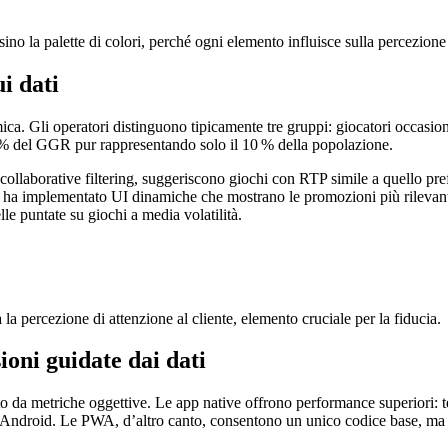
no la palette di colori, perché ogni elemento influisce sulla percezione d
ui dati
a. Gli operatori distinguono tipicamente tre gruppi: giocatori occasional
55 % del GGR pur rappresentando solo il 10 % della popolazione.
ollaborative filtering, suggeriscono giochi con RTP simile a quello prefe
t ha implementato UI dinamiche che mostrano le promozioni più rilevanti in
e puntate su giochi a media volatilità.
la percezione di attenzione al cliente, elemento cruciale per la fiducia.
ioni guidate dai dati
o da metriche oggettive. Le app native offrono performance superiori: tem
 e Android. Le PWA, d’altro canto, consentono un unico codice base, ma