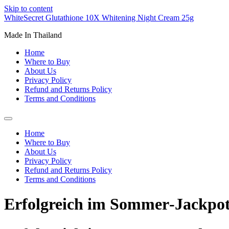
Skip to content
WhiteSecret Glutathione 10X Whitening Night Cream 25g
Made In Thailand
Home
Where to Buy
About Us
Privacy Policy
Refund and Returns Policy
Terms and Conditions
Home
Where to Buy
About Us
Privacy Policy
Refund and Returns Policy
Terms and Conditions
Erfolgreich im Sommer‑Jackpot: