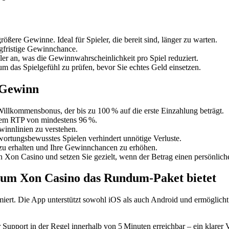
 größere Gewinne. Ideal für Spieler, die bereit sind, länger zu warten.
ngfristige Gewinnchance.
er an, was die Gewinnwahrscheinlichkeit pro Spiel reduziert.
das Spielgefühl zu prüfen, bevor Sie echtes Geld einsetzen.
t‑Gewinn
Willkommensbonus, der bis zu 100 % auf die erste Einzahlung beträgt.
einem RTP von mindestens 96 %.
innlinien zu verstehen.
twortungsbewusstes Spielen verhindert unnötige Verluste.
zu erhalten und Ihre Gewinnchancen zu erhöhen.
 Xon Casino und setzen Sie gezielt, wenn der Betrag einen persönlich
rum Xon Casino das Rundum‑Paket bietet
imiert. Die App unterstützt sowohl iOS als auch Android und ermöglic
upport in der Regel innerhalb von 5 Minuten erreichbar – ein klarer 