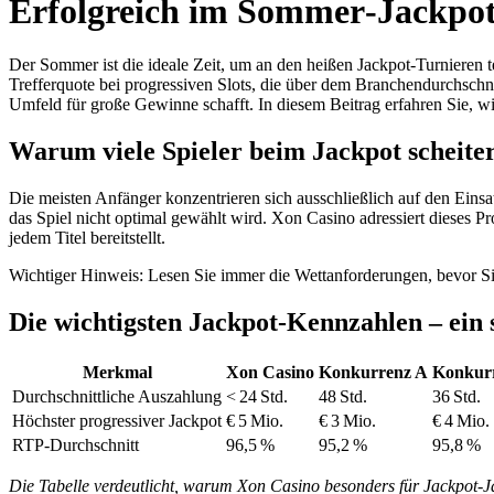
Erfolgreich im Sommer‑Jackpot:
Der Sommer ist die ideale Zeit, um an den heißen Jackpot‑Turnieren te
Trefferquote bei progressiven Slots, die über dem Branchendurchschni
Umfeld für große Gewinne schafft. In diesem Beitrag erfahren Sie, w
Warum viele Spieler beim Jackpot scheite
Die meisten Anfänger konzentrieren sich ausschließlich auf den Eins
das Spiel nicht optimal gewählt wird. Xon Casino adressiert dieses Pr
jedem Titel bereitstellt.
Wichtiger Hinweis: Lesen Sie immer die Wettanforderungen, bevor Si
Die wichtigsten Jackpot‑Kennzahlen – ein 
Merkmal
Xon Casino
Konkurrenz A
Konkur
Durchschnittliche Auszahlung
< 24 Std.
48 Std.
36 Std.
Höchster progressiver Jackpot
€ 5 Mio.
€ 3 Mio.
€ 4 Mio.
RTP‑Durchschnitt
96,5 %
95,2 %
95,8 %
Die Tabelle verdeutlicht, warum Xon Casino besonders für Jackpot‑Jäg