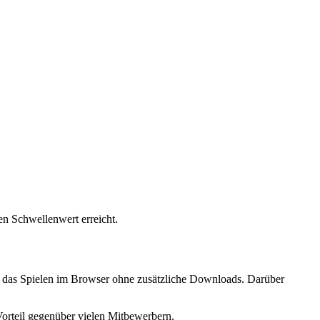
en Schwellenwert erreicht.
ht das Spielen im Browser ohne zusätzliche Downloads. Darüber
Vorteil gegenüber vielen Mitbewerbern.