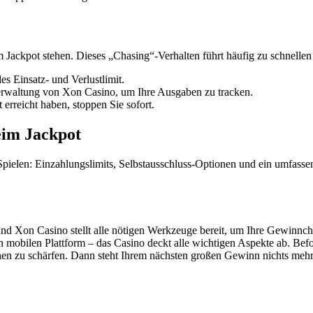
m Jackpot stehen. Dieses „Chasing“-Verhalten führt häufig zu schnellen
es Einsatz‑ und Verlustlimit.
verwaltung von Xon Casino, um Ihre Ausgaben zu tracken.
 erreicht haben, stoppen Sie sofort.
eim Jackpot
ielen: Einzahlungslimits, Selbstausschluss‑Optionen und ein umfassen
und Xon Casino stellt alle nötigen Werkzeuge bereit, um Ihre Gewinn
mobilen Plattform – das Casino deckt alle wichtigen Aspekte ab. Befol
 zu schärfen. Dann steht Ihrem nächsten großen Gewinn nichts mehr 