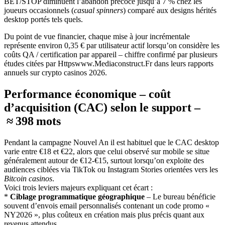
BET/STOP diminuent l’abandon précoce jusqu’à 7 % chez les
joueurs occasionnels (
casual spinners
) comparé aux designs hérités
desktop portés tels quels.
Du point de vue financier, chaque mise à jour incrémentale
représente environ 0,35 € par utilisateur actif lorsqu’on considère les
coûts QA / certification par appareil – chiffre confirmé par plusieurs
études citées par Httpswww.Mediaconstruct.Fr dans leurs rapports
annuels sur crypto casinos 2026.
Performance économique – coût
d’acquisition (CAC) selon le support –
≈ 398 mots
Pendant la campagne Nouvel An il est habituel que le CAC desktop
varie entre €18 et €22, alors que celui observé sur mobile se situe
généralement autour de €12‑€15, surtout lorsqu’on exploite des
audiences ciblées via TikTok ou Instagram Stories orientées vers les
Bitcoin casinos
.
Voici trois leviers majeurs expliquant cet écart :
*
Ciblage programmatique géographique
– Le bureau bénéficie
souvent d’envois email personnalisés contenant un code promo «
NY2026 », plus coûteux en création mais plus précis quant aux
revenus attendus.