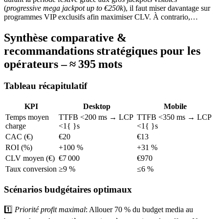
(
progressive mega jackpot up to €250k
), il faut miser davantage sur
programmes VIP exclusifs afin maximiser CLV. À contrario,…
Synthèse comparative &
recommandations stratégiques pour les
opérateurs – ≈ 395 mots
Tableau récapitulatif
KPI
Desktop
Mobile
Temps moyen
TTFB <200 ms → LCP
TTFB <350 ms → LCP
charge
<1{ }s
<1{ }s
CAC (€)
€20
€13
ROI (%)
+100 %
+31 %
CLV moyen (€)
€7 000
€970
Taux conversion
≥9 %
≤6 %
Scénarios budgétaires optimaux
1️⃣
Priorité profit maximal
: Allouer ​70 % du budget media au