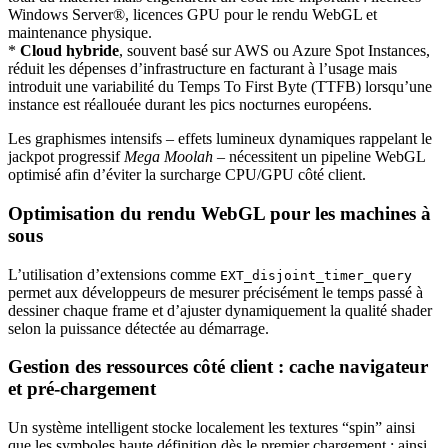
Windows Server®, licences GPU pour le rendu WebGL et
maintenance physique.
*
Cloud hybride
, souvent basé sur AWS ou Azure Spot Instances,
réduit les dépenses d’infrastructure en facturant à l’usage mais
introduit une variabilité du Temps To First Byte (TTFB) lorsqu’une
instance est réallouée durant les pics nocturnes européens.
Les graphismes intensifs – effets lumineux dynamiques rappelant le
jackpot progressif
Mega Moolah
– nécessitent un pipeline WebGL
optimisé afin d’éviter la surcharge CPU/GPU côté client.
Optimisation du rendu WebGL pour les machines à
sous
L’utilisation d’extensions comme
EXT_disjoint_timer_query
permet aux développeurs de mesurer précisément le temps passé à
dessiner chaque frame et d’ajuster dynamiquement la qualité shader
selon la puissance détectée au démarrage.
Gestion des ressources côté client : cache navigateur
et pré‑chargement
Un système intelligent stocke localement les textures “spin” ainsi
que les symboles haute définition dès le premier chargement ; ainsi