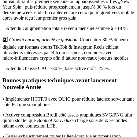
bureau durant la première semaine où apparaissentles offres „New
Year Spin“ puis réduire progressivement jusqu’à ​30 % lors du
deuxième week‑end afin capter encore ceux qui migrent vers mobile
après avoir reçu leur premier gros gain.
– Attendu : augmentation totale revenu mensuel estimée à +18 %.
2️⃣
Growth hacking orienté acquisition
: Concentrer ­80 % dépense
digitale sur formats courts TikTok & Instagram Reels ciblant
utilisateurs intéressés par Bitcoin casinos ; combiner avec
micro‑influenceurs crypto afin d’attirer nouveaux joueurs mobiles.
– Attendu : baisse CAC >30 %, base active croît ‑​25 %.
Bonnes pratiques techniques avant lancement
Nouvelle Année
• Implémenter HTTP/3 avec QUIC pour réduire latence serveur tant
côté PC que smartphone.
• Activer compression Brotli côté assets graphiques SVG/PNG afin
qu’un slot tel que
Book of Ra Deluxe
charge sous deux secondes
même avec connexion LTE.
• Tester exhaustivement toutes tailles écran via automatisation