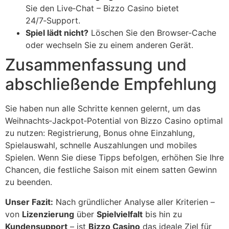
Sie den Live‑Chat – Bizzo Casino bietet
24/7‑Support.
Spiel lädt nicht?
Löschen Sie den Browser‑Cache
oder wechseln Sie zu einem anderen Gerät.
Zusammenfassung und
abschließende Empfehlung
Sie haben nun alle Schritte kennen gelernt, um das
Weihnachts‑Jackpot‑Potential von Bizzo Casino optimal
zu nutzen: Registrierung, Bonus ohne Einzahlung,
Spielauswahl, schnelle Auszahlungen und mobiles
Spielen. Wenn Sie diese Tipps befolgen, erhöhen Sie Ihre
Chancen, die festliche Saison mit einem satten Gewinn
zu beenden.
Unser Fazit:
Nach gründlicher Analyse aller Kriterien –
von
Lizenzierung
über
Spielvielfalt
bis hin zu
Kundensupport
– ist
Bizzo Casino
das ideale Ziel für