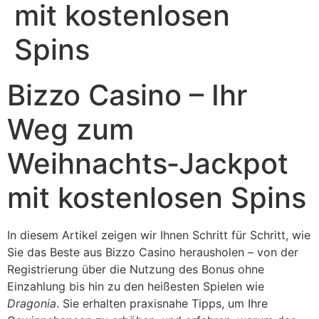
mit kostenlosen
Spins
Bizzo Casino – Ihr
Weg zum
Weihnachts‑Jackpot
mit kostenlosen Spins
In diesem Artikel zeigen wir Ihnen Schritt für Schritt, wie
Sie das Beste aus Bizzo Casino herausholen – von der
Registrierung über die Nutzung des Bonus ohne
Einzahlung bis hin zu den heißesten Spielen wie
Dragonia
. Sie erhalten praxisnahe Tipps, um Ihre