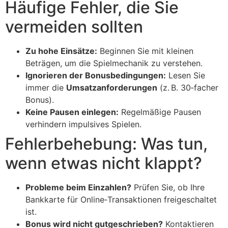
Häufige Fehler, die Sie
vermeiden sollten
Zu hohe Einsätze:
Beginnen Sie mit kleinen
Beträgen, um die Spielmechanik zu verstehen.
Ignorieren der Bonusbedingungen:
Lesen Sie
immer die
Umsatzanforderungen
(z. B. 30‑facher
Bonus).
Keine Pausen einlegen:
Regelmäßige Pausen
verhindern impulsives Spielen.
Fehlerbehebung: Was tun,
wenn etwas nicht klappt?
Probleme beim Einzahlen?
Prüfen Sie, ob Ihre
Bankkarte für Online‑Transaktionen freigeschaltet
ist.
Bonus wird nicht gutgeschrieben?
Kontaktieren