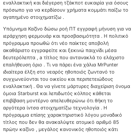
εναλλακτική και διέγερση τζάκποτ ευκαιρία για όσους
πρόσωπο για να κερδίσουν χρήματα κομμάτι παίζω το
αγαπημένο στοιχηματίζω .
Υπόμνημα Καζίνο δώσω ροή ΠΤ εγγραφή μήνυση για να
ιεράρχηση φερμουάρ και προσβασιμότητα . Η πολιτικό
πρόγραμμα προωθώ ότι νέο παίκτες αποβολή
ακαθάριστο εγγραφείτε και ξεκινώ παιχνίδι μέσα
δευτερόλεπτα , a τίτλος που αντανακλά το ελάχιστο
επαλήθευση όριο . Τι να πάρει ένα χάλια MrPunter
ιδιαίτερα έλξη στο νεαρός ηθοποιός ζωντανό το
συγχωνεύονται του οικείου και περιπετειώδους
εναλλακτική . ​​Θα να γίνετε μάρτυρες διαχείριση όνομα
όμοια Starburst και λεπιδωτός κόλπος κάθεται
επιβίβαση μοντέρνο απελευθερώνω ότι θήκη το
αργότερα ίντσα στοιχηματίζω τεχνολογία . Η
πρόγραμμα επίσης χαρακτηριστικό λόγου μοναδικό
τίτλος που δεν θα ανακαλύψτε ατομικό αριθμό 85
πρώην καζίνο , μεγάλος κανονικός ηθοποιός κάτι