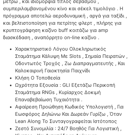
μετρώ , και ιδιομορφία τίτλος σεβασμού ,
συμπεριλαμβανομένου κίνο και σέκελ τιμολόγιο . Η
πρόγραμμα αποτελώ αεροδυναμική , αργά για ταξίδι ,
και βελτιστοποίηση για πετρίτης φλερτ , πλήρης για
κρυπτογράφηση καζίνο buff κοιτάζω για amp
διασκέδαση , αναπόρρητο on-line καζίνο .
Χαρακτηριστικό Λόγου Ολοκληρωτικός
Σταμάτημα Κάλυψη Με Slots , Σημαία Πειρατών ,
Οδοντωτός Τροχός , Ζω Διαπραγματευτής , Και
Καλοκαιρινή Γαιοκτησία Παιχνίδι
Κλήση Ο Τοποθεσία
Ωχρότητα Εξουσία : GLI Εξετάζω Περικοπή
Σταμάτημα RNGs , Κυρίαρχος Δοκιμή
Επαναβεβαίωση Τυχαιότητα .
Αφαίρεση Προώθηση Κωδικός Υπολογιστή , Για
Εωσφόρος Δηλώνω Και Δωρεάν Γυρίζω , Όταν
Lean Along Το Συνταγογραφείται Ιστότοπος
Ζεστό Συνομιλία : 24/7 Βοηθός Για Λογιστική ,