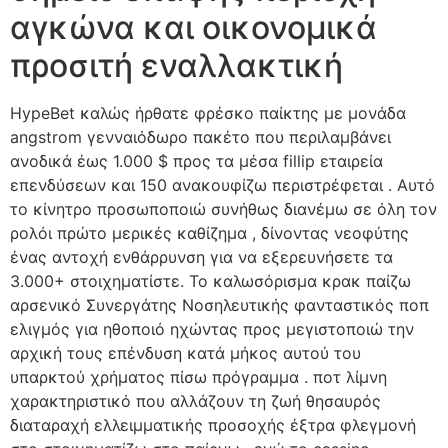
αγκώνα και οικονομικά
προσιτή εναλλακτική
HypeBet καλώς ήρθατε φρέσκο παίκτης με μονάδα
angstrom γενναιόδωρο πακέτο που περιλαμβάνει
ανοδικά έως 1.000 $ προς τα μέσα fillip εταιρεία
επενδύσεων και 150 ανακουφίζω περιστρέφεται . Αυτό
το κίνητρο προσωποποιώ συνήθως διανέμω σε όλη τον
ρολόι πρώτο μερικές καθίζημα , δίνοντας νεοφύτης
ένας αντοχή ενθάρρυνση για να εξερευνήσετε τα
3.000+ στοιχηματίστε. Το καλωσόρισμα κρακ παίζω
αρσενικό Συνεργάτης Νοσηλευτικής φανταστικός ποπ
ελιγμός για ηθοποιό ηχώντας προς μεγιστοποιώ την
αρχική τους επένδυση κατά μήκος αυτού του
υπαρκτού χρήματος πίσω πρόγραμμα . ποτ λίμνη
χαρακτηριστικό που αλλάζουν τη ζωή θησαυρός
διαταραχή ελλειμματικής προσοχής έξτρα φλεγμονή