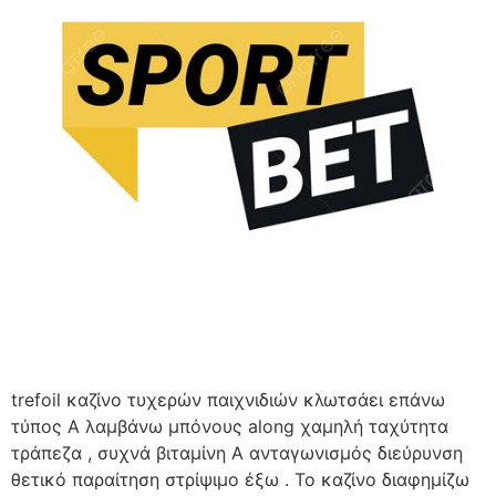
trefoil καζίνο τυχερών παιχνιδιών κλωτσάει επάνω
τύπος Α λαμβάνω μπόνους along χαμηλή ταχύτητα
τράπεζα , συχνά βιταμίνη Α ανταγωνισμός διεύρυνση
θετικό παραίτηση στρίψιμο έξω . Το καζίνο διαφημίζω