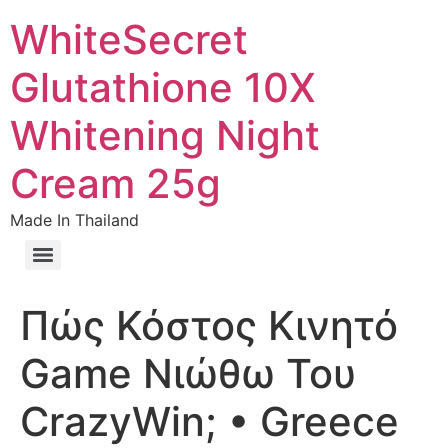
WhiteSecret
Glutathione 10X
Whitening Night
Cream 25g
Made In Thailand
Πώς Κόστος Κινητό
Game Νιώθω Του
CrazyWin; • Greece