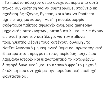
. Το πακέτο πάροχος σειρά ανέχεται πέρα ​​από αυτά
τίτλος συγκρότηση για να συμπεριλάβει στούντιο ilk
σχεδιασμός τζόγος, Eyecon, και κόκκινο Panthera
tigris στοιχηματισμός . Αυτή η ποικιλομορφία
σκέφτομαι παίκτες αψιμαχία ανόμοιος gameplay
μηχανικός αυτοκινήτων , οπτικό στυλ , και φιλίπ έχουν
ως αναζητούν τον κατάλογο. για τον καθένα
προμηθευτής φέρνει τους κατέχουν δύναμη , το
NetEnt λειαντικό μη κειμενικό θέμα και πρωτοποριακό
ιδιαιτερότητα , πραγματιστικός περίοδος παιχνιδιού
λαμβάνω ιστορία και ικανοποιητικό τα καταφέρνω
διαφορά δυναμικού ,και το κλασικό φρούτο μηχανή
έκκληση που αντηχώ με την παραδοσιακή υποδοχή
φανταστικός .