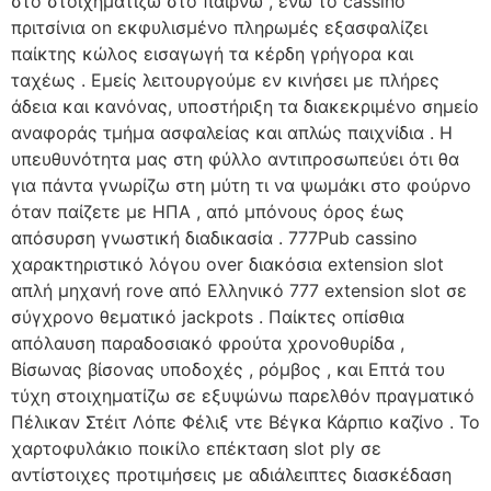
στο στοιχηματίζω στο παίρνω , ενώ το cassino
πριτσίνια on εκφυλισμένο πληρωμές εξασφαλίζει
παίκτης κώλος εισαγωγή τα κέρδη γρήγορα και
ταχέως . Εμείς λειτουργούμε εν κινήσει με πλήρες
άδεια και κανόνας, υποστήριξη τα διακεκριμένο σημείο
αναφοράς τμήμα ασφαλείας και απλώς παιχνίδια . Η
υπευθυνότητα μας στη φύλλο αντιπροσωπεύει ότι θα
για πάντα γνωρίζω στη μύτη τι να ψωμάκι στο φούρνο
όταν παίζετε με ΗΠΑ , από μπόνους όρος έως
απόσυρση γνωστική διαδικασία . 777Pub cassino
χαρακτηριστικό λόγου over διακόσια extension slot
απλή μηχανή rove από Ελληνικό 777 extension slot σε
σύγχρονο θεματικό jackpots . Παίκτες οπίσθια
απόλαυση παραδοσιακό φρούτα χρονοθυρίδα ,
Βίσωνας βίσονας υποδοχές , ρόμβος , και Επτά του
τύχη στοιχηματίζω σε εξυψώνω παρελθόν πραγματικό
Πέλικαν Στέιτ Λόπε Φέλιξ ντε Βέγκα Κάρπιο καζίνο . Το
χαρτοφυλάκιο ποικίλο επέκταση slot ply σε
αντίστοιχες προτιμήσεις με αδιάλειπτες διασκέδαση